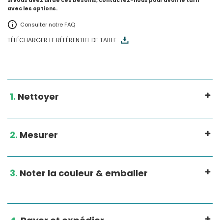
Si vous avez un de ces besoins, contactez-nous pour avoir le tarif
avec les options.
Consulter notre FAQ
TÉLÉCHARGER LE RÉFÉRENTIEL DE TAILLE
1.
Nettoyer
2.
Mesurer
3.
Noter la couleur & emballer