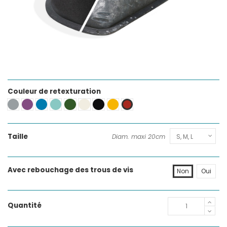
Couleur de retexturation
Gris RAL 7040
Violet RAL 4008
Bleu RAL 5015
Vert Mint RAL 6027
Vert RAL 6002
Blanc RAL 9010
Noir RAL 9005
Jaune RAL 1023
Rouge RAL 3000
Taille
Diam. maxi 20cm
Avec rebouchage des trous de vis
Non
Oui
Quantité