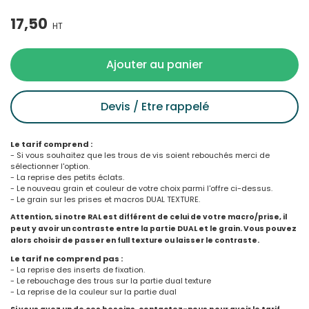
17,50
HT
Ajouter au panier
Devis / Etre rappelé
Le tarif comprend :
- Si vous souhaitez que les trous de vis soient rebouchés merci de
sélectionner l'option.
- La reprise des petits éclats.
- Le nouveau grain et couleur de votre choix parmi l'offre ci-dessus.
- Le grain sur les prises et macros DUAL TEXTURE.
Attention, si notre RAL est différent de celui de votre macro/prise, il
peut y avoir un contraste entre la partie DUAL et le grain. Vous pouvez
alors choisir de passer en full texture ou laisser le contraste.
Le tarif ne comprend pas :
- La reprise des inserts de fixation.
- Le rebouchage des trous sur la partie dual texture
- La reprise de la couleur sur la partie dual