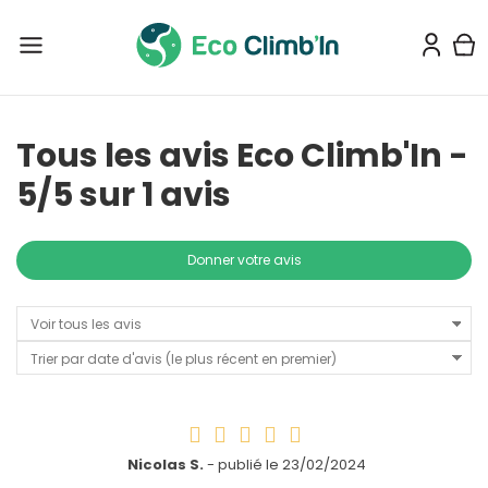
Tous les avis Eco Climb'In -
5
/
5
sur
1
avis
Donner votre avis





Nicolas S.
- publié le 23/02/2024